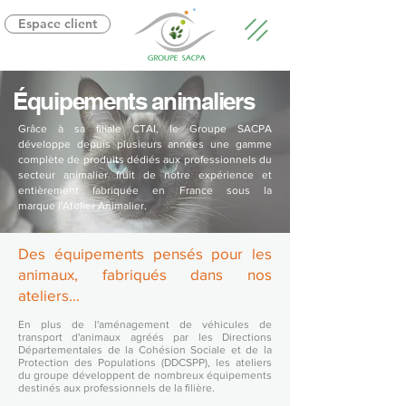
Espace client
Équipements animaliers
Grâce à sa filiale
CTAI, le Groupe SACPA
développe
depuis plusieurs années une gamme
complète de produits dédiés aux professionnels du
secteur animalier fruit de notre expérience et
entièrement fabriquée en France sous la
marque
l'Atelier Animalier.
Des équipements pensés pour les
animaux, fabriqués dans nos
ateliers...
En plus de l'aménagement de véhicules de
transport d'animaux agréés par les Directions
Départementales de la Cohésion Sociale et de la
Protection des Populations (DDCSPP), les ateliers
du groupe développent de nombreux équipements
destinés aux professionnels de la filière.